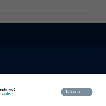
www.filhasdacaridade.com.br
www.educacaovicentina.com.br
ando, você
Eu aceito
acidade
.