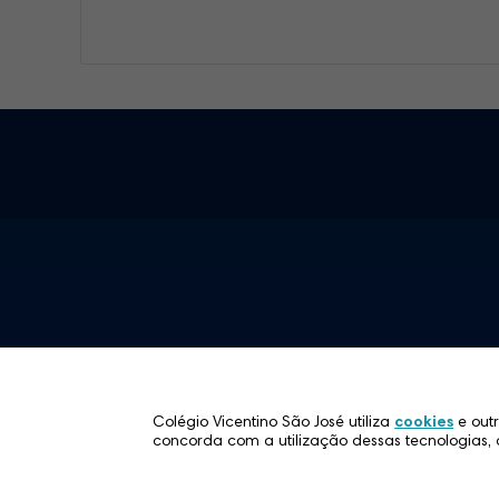
Mantenedora
Instituições Vicentinas
Colégio On-line
Trabalhe Conosco
Área Restrita
Colégio Vicentino São José utiliza
cookies
e outr
Contato
concorda com a utilização dessas tecnologia
Politíca de Privacidade