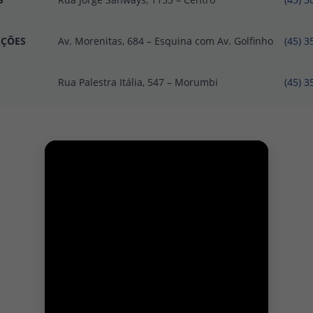
CÇÕES
Av. Morenitas, 684 – Esquina com Av. Golfinho
(45) 
Rua Palestra Itália, 547 – Morumbi
(45) 