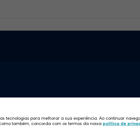
as tecnologias para melhorar a sua experiência. Ao continuar naveg
s, como também, concorda com os termos da nossa
política de priv