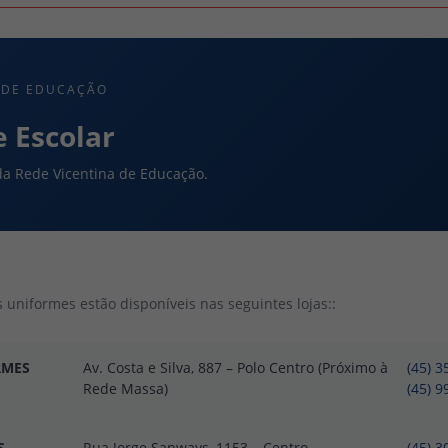
 DE EDUCAÇÃO
 Escolar
da Rede Vicentina de Educação.
 uniformes estão disponíveis nas seguintes lojas::
RMES
Av. Costa e Silva, 887 – Polo Centro (Próximo à
(45) 
Rede Massa)
(45) 
S
Rua Jorge Sanways, 1153 – Centro
(45) 