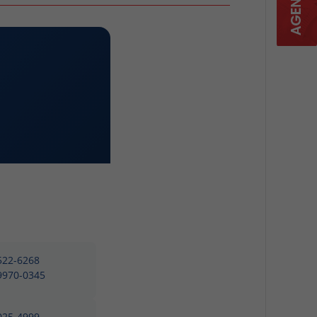
3522-6268
99970-0345
3025-4999